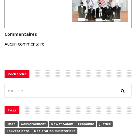
Commentaires
Aucun commentaire
Recherche
Tags
Liban
Gouvernement
Nawaf Salam
Economie
Justice
Souveraineté
Déclaration ministérielle