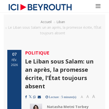
Accueil
Liban
Le Liban sous Salam: un an après, la promesse écrite, l’État
toujours absent
POLITIQUE
07
Le Liban sous Salam: un
FÉV.
2026
an après, la promesse
écrite, l’État toujours
absent
A
A
A
Lecture : 5 minute(s)
Natasha Metni Torbey