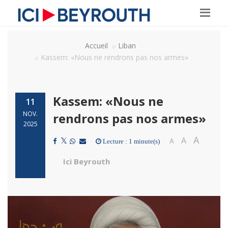
Accueil
Liban
Kassem: «Nous ne rendrons pas nos armes»
Kassem: «Nous ne
11
NOV.
rendrons pas nos armes»
2025
A
A
A
Lecture : 1 minute(s)
Ici Beyrouth