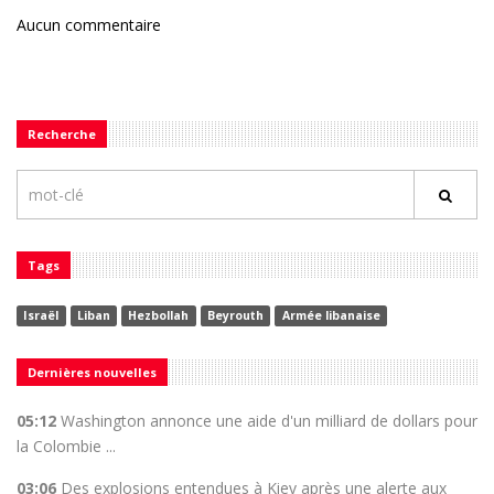
Aucun commentaire
Recherche
Tags
Israël
Liban
Hezbollah
Beyrouth
Armée libanaise
Dernières nouvelles
05:12
Washington annonce une aide d'un milliard de dollars pour
la Colombie ...
03:06
Des explosions entendues à Kiev après une alerte aux