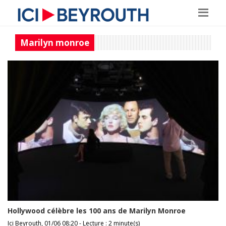
Marilyn monroe
Hollywood célèbre les 100 ans de Marilyn Monroe
Ici Beyrouth, 01/06 08:20 - Lecture : 2 minute(s)