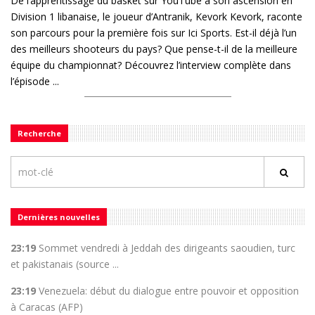
De l’apprentissage du basket sur YouTube à son ascension en
Division 1 libanaise, le joueur d’Antranik, Kevork Kevork, raconte
son parcours pour la première fois sur Ici Sports. Est-il déjà l’un
des meilleurs shooteurs du pays? Que pense-t-il de la meilleure
équipe du championnat? Découvrez l’interview complète dans
l’épisode ...
Recherche
Dernières nouvelles
23:19
Sommet vendredi à Jeddah des dirigeants saoudien, turc
et pakistanais (source ...
23:19
Venezuela: début du dialogue entre pouvoir et opposition
à Caracas (AFP)