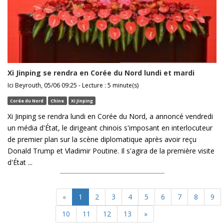
Xi Jinping se rendra en Corée du Nord lundi et mardi
Ici Beyrouth, 05/06 09:25 - Lecture : 5 minute(s)
Corée du Nord
Chine
Xi Jinping
Xi Jinping se rendra lundi en Corée du Nord, a annoncé vendredi
un média d'État, le dirigeant chinois s'imposant en interlocuteur
de premier plan sur la scène diplomatique après avoir reçu
Donald Trump et Vladimir Poutine. Il s'agira de la première visite
d'État ...
«
1
2
3
4
5
6
7
8
9
10
11
12
13
»