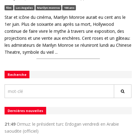
film
Los Angeles
Marilyn monroe
100 ans
Star et icône du cinéma, Marilyn Monroe aurait eu cent ans le
1er juin. Plus de soixante ans après sa mort, Hollywood
continue de faire vivre le mythe à travers une exposition, des
projections et une vente aux enchères. Cent roses et un gâteau:
les admirateurs de Marilyn Monroe se réuniront lundi au Chinese
Theatre, symbole du vieil ...
Recherche
Dernières nouvelles
21:49
Ormuz: le président turc Erdogan vendredi en Arabie
saoudite (officiel)