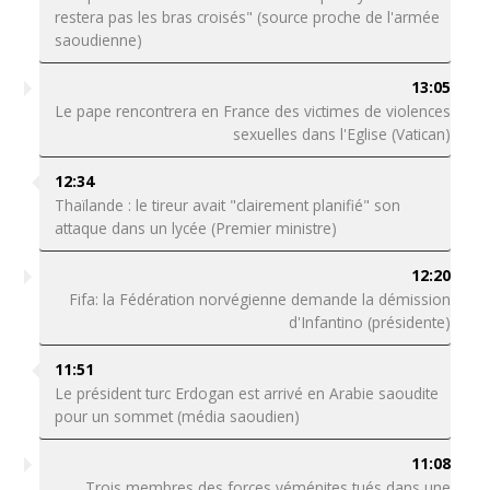
restera pas les bras croisés" (source proche de l'armée
saoudienne)
13:05
Le pape rencontrera en France des victimes de violences
sexuelles dans l'Eglise (Vatican)
12:34
Thaïlande : le tireur avait "clairement planifié" son
attaque dans un lycée (Premier ministre)
12:20
Fifa: la Fédération norvégienne demande la démission
d'Infantino (présidente)
11:51
Le président turc Erdogan est arrivé en Arabie saoudite
pour un sommet (média saoudien)
11:08
Trois membres des forces yéménites tués dans une