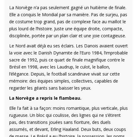
La Norvège n’a pas seulement gagné un huitième de finale.
Elle a conquis le Mondial par sa manière. Pas de surjeu, pas
de costume trop grand, pas de complexe face au maillot le
plus lourd de l’histoire. Juste une équipe droite, compacte,
disciplinée, portée par un plan clair et une joie contagieuse.
Le Nord avait déjà eu ses éclairs. Les Danois avaient ouvert
la voie avec le Danish Dynamite de l’Euro 1984, l’improbable
sacre de 1992, puis ce quart de finale magnifique contre le
Brésil en 1998, avec les Laudrup, le culot, le ballon,
l’élégance. Depuis, le football scandinave vivait sur cette
mémoire: des équipes simples, collectives, capables de
regarder les géants sans baisser les yeux.
La Norvège a repris le flambeau.
Elle l’a fait à sa façon: moins romantique, plus verticale, plus
rugueuse. Un bloc qui coulisse, des lignes qui ne s’étirent
pas, des transitions jouées sans fioriture, des duels
assumés, et devant, Erling Haaland. Deux buts, deux coups
de masse. Le Brésil a eu l’histoire, la possession, les noms.