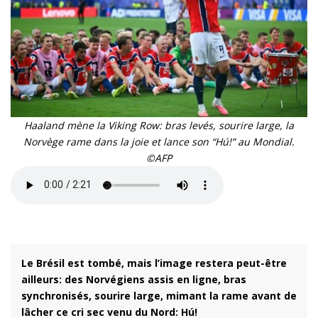
Haaland mène la Viking Row: bras levés, sourire large, la
Norvège rame dans la joie et lance son “Hú!” au Mondial.
©AFP
Le Brésil est tombé, mais l’image restera peut-être
ailleurs: des Norvégiens assis en ligne, bras
synchronisés, sourire large, mimant la rame avant de
lâcher ce cri sec venu du Nord: Hú!