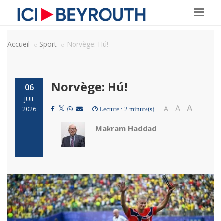
Accueil
Sport
Norvège: Hú!
Norvège: Hú!
06
JUIL
A
A
A
2026
Lecture : 2 minute(s)
Makram Haddad