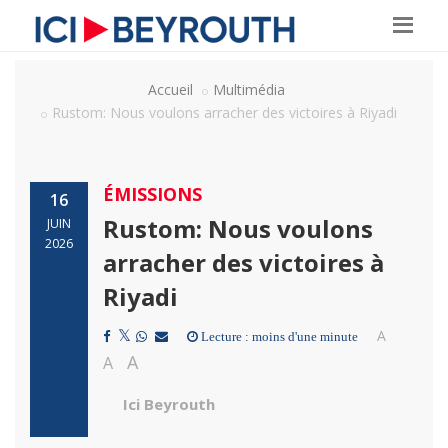
Accueil
Multimédia
Rustom: Nous voulons arracher des victoires à Riyadi
ÉMISSIONS
16
Rustom: Nous voulons
JUIN
2026
arracher des victoires à
Riyadi
A
Lecture : moins d'une minute
A
A
Ici Beyrouth