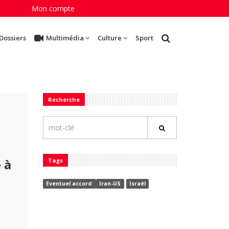
Mon compte
Dossiers
Multimédia
Culture
Sport
Recherche
 à
Tags
Eventuel accord
Iran-US
Israël