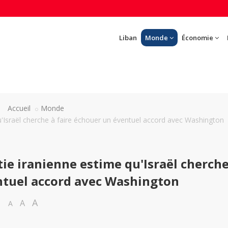
Liban
Monde
Économie
Accueil
Monde
u'Israël cherche à faire échouer un éventuel accord avec Washington
tie iranienne estime qu'Israël cherche
ntuel accord avec Washington
A
A
A