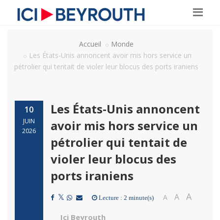
Accueil
Monde
Les États-Unis annoncent avoir mis hors service un
pétrolier qui tentait de violer leur blocus des ports iraniens
Les États-Unis annoncent
10
JUIN
avoir mis hors service un
2026
pétrolier qui tentait de
violer leur blocus des
ports iraniens
A
A
A
Lecture : 2 minute(s)
Ici Beyrouth