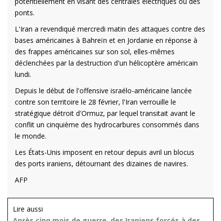
potentiellement en visant des centrales électriques ou des
ponts.
L'Iran a revendiqué mercredi matin des attaques contre des
bases américaines à Bahreïn et en Jordanie en réponse à
des frappes américaines sur son sol, elles-mêmes
déclenchées par la destruction d'un hélicoptère américain
lundi.
Depuis le début de l'offensive israélo-américaine lancée
contre son territoire le 28 février, l'Iran verrouille le
stratégique détroit d'Ormuz, par lequel transitait avant le
conflit un cinquième des hydrocarbures consommés dans
le monde.
Les États-Unis imposent en retour depuis avril un blocus
des ports iraniens, détournant des dizaines de navires.
AFP
Lire aussi
Après cinq mois de guerre, des Iraniens forcés à des