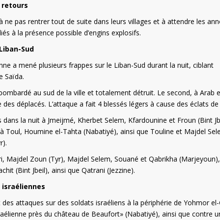
x retours
 ne pas rentrer tout de suite dans leurs villages et à attendre les an
iés à la présence possible d’engins explosifs.
 Liban-Sud
enne a mené plusieurs frappes sur le Liban-Sud durant la nuit, ciblant
e Saïda.
bombardé au sud de la ville et totalement détruit. Le second, à Arab e
e des déplacés. L’attaque a fait 4 blessés légers à cause des éclats de 
dans la nuit à Jmeijmé, Kherbet Selem, Kfardounine et Froun (Bint Jbe
b à Toul, Houmine el-Tahta (Nabatiyé), ainsi que Touline et Majdel Se
r).
souri, Majdel Zoun (Tyr), Majdel Selem, Souané et Qabrikha (Marjeyoun)
it (Bint Jbeil), ainsi que Qatrani (Jezzine).
 israéliennes
 des attaques sur des soldats israéliens à la périphérie de Yohmor el-
élienne près du château de Beaufort» (Nabatiyé), ainsi que contre u