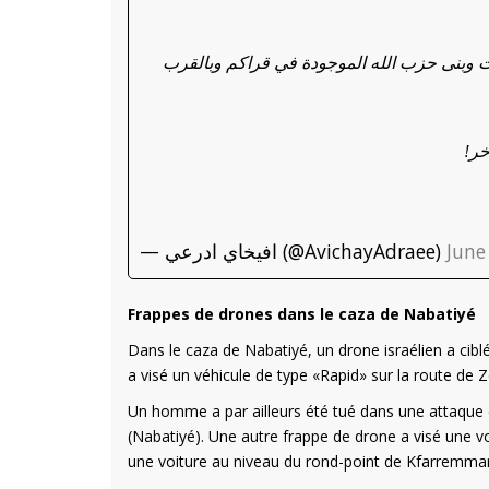
🔸نى حزب الله الموجودة في قراكم وبالقرب
🔸ر
— افيخاي ادرعي (@AvichayAdraee)
June
Frappes de drones dans le caza de Nabatiyé
Dans le caza de Nabatiyé, un drone israélien a cib
a visé un véhicule de type «Rapid» sur la route de Z
Un homme a par ailleurs été tué dans une attaque 
(Nabatiyé). Une autre frappe de drone a visé une v
une voiture au niveau du rond-point de Kfarremma