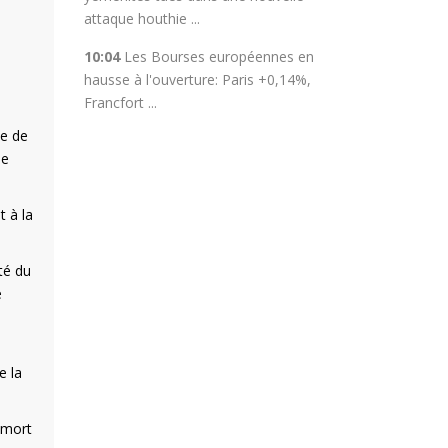
attaque houthie ...
10:04
Les Bourses européennes en
hausse à l'ouverture: Paris +0,14%,
Francfort ...
ce de
de
t à la
ité du
e
e la
t mort