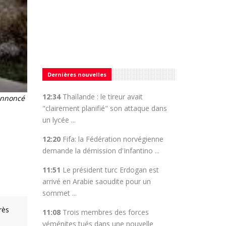
Dernières nouvelles
12:34
Thaïlande : le tireur avait
 annoncé
"clairement planifié" son attaque dans
un lycée ...
12:20
Fifa: la Fédération norvégienne
demande la démission d'Infantino ...
11:51
Le président turc Erdogan est
arrivé en Arabie saoudite pour un
sommet ...
rès
11:08
Trois membres des forces
yéménites tués dans une nouvelle