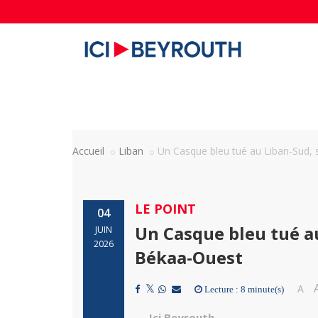
Accueil
Liban
Un Casque bleu tué au Liban-Sud, 
LE POINT
04
Un Casque bleu tué au
JUIN
2026
Békaa-Ouest
A
Lecture : 8 minute(s)
Ici Beyrouth