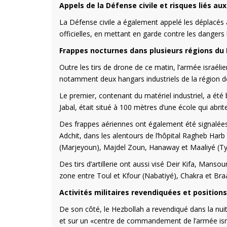
Appels de la Défense civile et risques liés au
La Défense civile a également appelé les déplacés à
officielles, en mettant en garde contre les dangers l
Frappes nocturnes dans plusieurs régions du
Outre les tirs de drone de ce matin, l’armée israéli
notamment deux hangars industriels de la région d
Le premier, contenant du matériel industriel, a été 
Jabal, était situé à 100 mètres d’une école qui abrit
Des frappes aériennes ont également été signalées 
Adchit, dans les alentours de l’hôpital Ragheb Har
(Marjeyoun), Majdel Zoun, Hanaway et Maaliyé (Ty
Des tirs d’artillerie ont aussi visé Deir Kifa, Man
zone entre Toul et Kfour (Nabatiyé), Chakra et Braach
Activités militaires revendiquées et positions
De son côté, le Hezbollah a revendiqué dans la nuit
et sur un «centre de commandement de l’armée isra