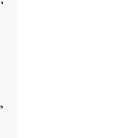
la
ir