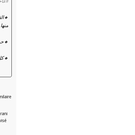
عاجل
القت
منه.
حرص!
كل …
ilaire
rani
visé