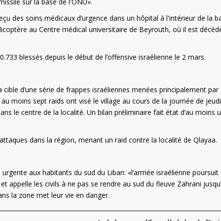
missile sur la base de l'ONU».
çu des soins médicaux d’urgence dans un hôpital à l'intérieur de la b
licoptère au Centre médical universitaire de Beyrouth, où il est décéd
733 blessés depuis le début de l’offensive israélienne le 2 mars.
a cible d’une série de frappes israéliennes menées principalement par
 au moins sept raids ont visé le village au cours de la journée de jeudi
 le centre de la localité. Un bilan préliminaire fait état d’au moins 
s attaques dans la région, menant un raid contre la localité de Qlayaa.
e urgente aux habitants du sud du Liban: «l’armée israélienne poursuit
t appelle les civils à ne pas se rendre au sud du fleuve Zahrani jusqu
ns la zone met leur vie en danger.