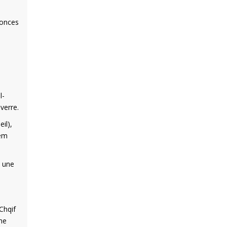
nonces
l-
verre.
il),
lem
, une
Chqif
ne