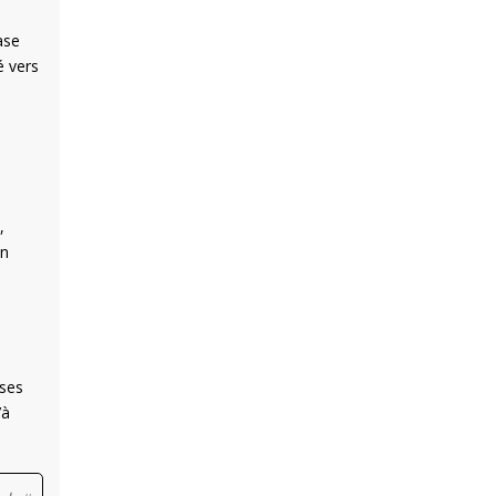
ase
é vers
,
un
 ses
’à