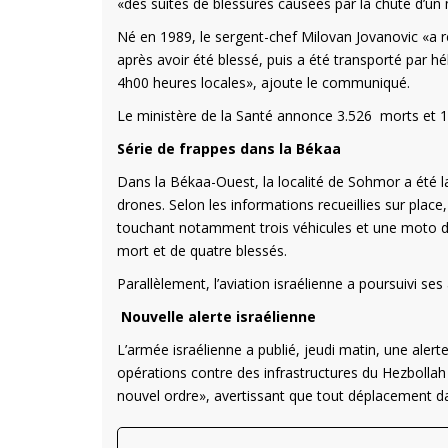
«des suites de blessures causées par la chute d’un 
Né en 1989, le sergent-chef Milovan Jovanovic «a re
après avoir été blessé, puis a été transporté par hé
4h00 heures locales», ajoute le communiqué.
Le ministère de la Santé annonce 3.526 morts et 10.
Série de frappes dans la Békaa
Dans la Békaa-Ouest, la localité de Sohmor a été l
drones. Selon les informations recueillies sur place,
touchant notamment trois véhicules et une moto dans
mort et de quatre blessés.
Parallèlement, l’aviation israélienne a poursuivi se
Nouvelle alerte israélienne
L’armée israélienne a publié, jeudi matin, une alert
opérations contre des infrastructures du Hezbollah e
nouvel ordre», avertissant que tout déplacement da