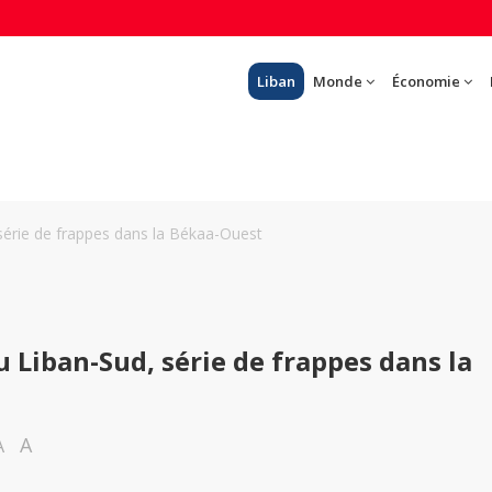
Liban
Monde
Économie
série de frappes dans la Békaa-Ouest
 Liban-Sud, série de frappes dans la
A
A