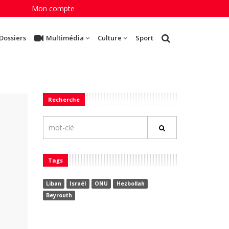
Mon compte
Dossiers
Multimédia
Culture
Sport
Recherche
Tags
Liban
Israël
ONU
Hezbollah
Beyrouth