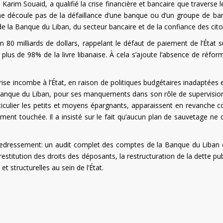
arim Souaid, a qualifié la crise financière et bancaire que traverse l
e ne découle pas de la défaillance d’une banque ou d’un groupe de ba
de la Banque du Liban, du secteur bancaire et de la confiance des cit
n 80 milliards de dollars, rappelant le défaut de paiement de l’État s
plus de 98% de la livre libanaise. À cela s’ajoute l’absence de réfor
crise incombe à l’État, en raison de politiques budgétaires inadaptées 
a Banque du Liban, pour ses manquements dans son rôle de supervision
iculier les petits et moyens épargnants, apparaissent en revanche
ment touchée. Il a insisté sur le fait qu’aucun plan de sauvetage ne d
e redressement: un audit complet des comptes de la Banque du Liban 
restitution des droits des déposants, la restructuration de la dette pu
t structurelles au sein de l’État.