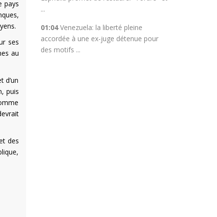
e pays
...
nques,
oyens.
01:04
Venezuela: la liberté pleine
accordée à une ex-juge détenue pour
ur ses
des motifs ...
mes au
et d’un
, puis
 comme
evrait
et des
blique,