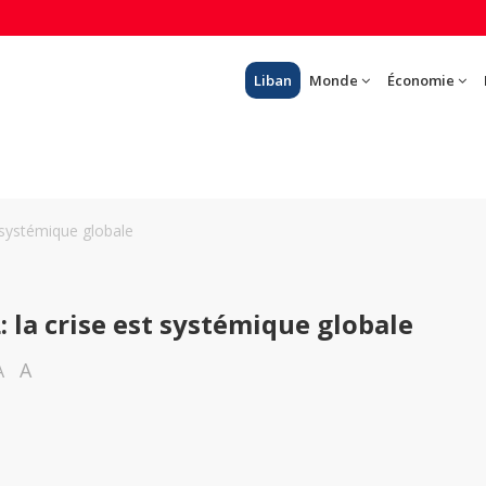
Liban
Monde
Économie
 systémique globale
 la crise est systémique globale
A
A