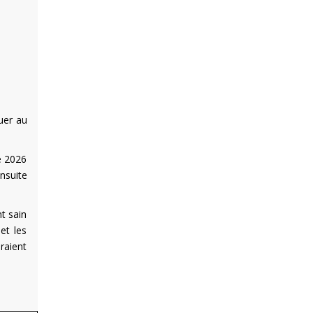
uer au
de 2026
nsuite
t sain
et les
raient