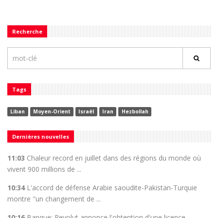
Recherche
Tags
Liban
Moyen-Orient
Israël
Iran
Hezbollah
Dernières nouvelles
11:03
Chaleur record en juillet dans des régions du monde où
vivent 900 millions de ...
10:34
L'accord de défense Arabie saoudite-Pakistan-Turquie
montre "un changement de ...
10:16
Banque: Revolut annonce l'obtention d'une licence