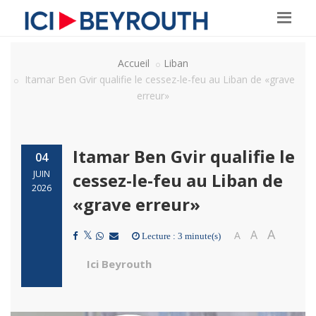
Accueil
Liban
Itamar Ben Gvir qualifie le cessez-le-feu au Liban de «grave
erreur»
Itamar Ben Gvir qualifie le
04
JUIN
cessez-le-feu au Liban de
2026
«grave erreur»
A
A
A
Lecture : 3 minute(s)
Ici Beyrouth