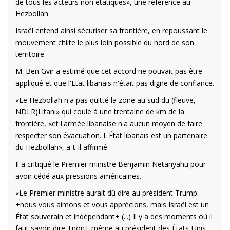
de tous les acteurs non étatiques», une référence au
Hezbollah.
Israël entend ainsi sécuriser sa frontière, en repoussant le
mouvement chiite le plus loin possible du nord de son
territoire.
M. Ben Gvir a estimé que cet accord ne pouvait pas être
appliqué et que l'Etat libanais n'était pas digne de confiance.
«Le Hezbollah n'a pas quitté la zone au sud du (fleuve,
NDLR)Litani» qui coule à une trentaine de km de la
frontière, «et l'armée libanaise n'a aucun moyen de faire
respecter son évacuation. L'État libanais est un partenaire
du Hezbollah», a-t-il affirmé.
Il a critiqué le Premier ministre Benjamin Netanyahu pour
avoir cédé aux pressions américaines.
«Le Premier ministre aurait dû dire au président Trump:
+nous vous aimons et vous apprécions, mais Israël est un
État souverain et indépendant+ (...) Il y a des moments où il
faut savoir dire +non+ même au président des États-Unis,