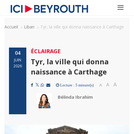
Accueil
Liban
Tyr, la ville qui donna naissance à Carthage
ÉCLAIRAGE
04
Tyr, la ville qui donna
JUIN
2026
naissance à Carthage
A
A
A
Lecture : 5 minute(s)
Bélinda Ibrahim