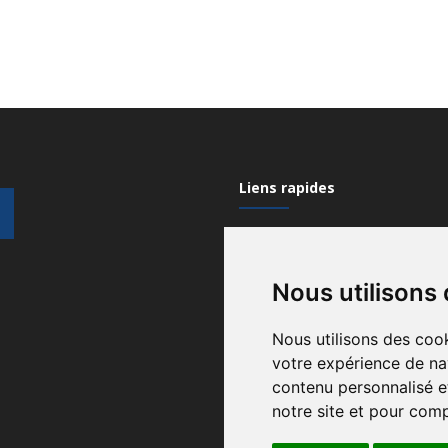
Liens rapides
Mon compte
Nous utilisons
Contactez-nous
Qui sommes nous?
Nous utilisons des cook
votre expérience de na
Recrutement
contenu personnalisé et
Gérez vos cookies
notre site et pour com
Conditions générales