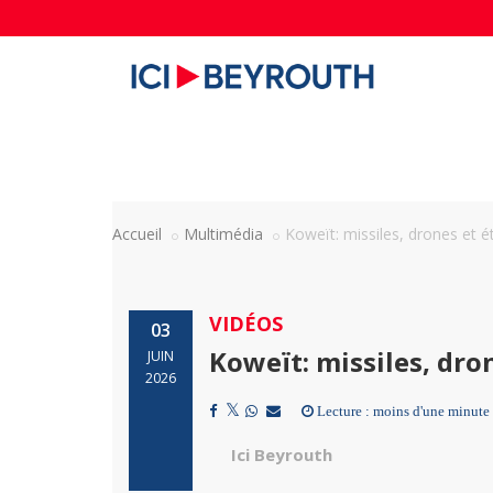
Accueil
Multimédia
Koweït: missiles, drones et ét
VIDÉOS
03
Koweït: missiles, dron
JUIN
2026
Lecture : moins d'une minute
Ici Beyrouth