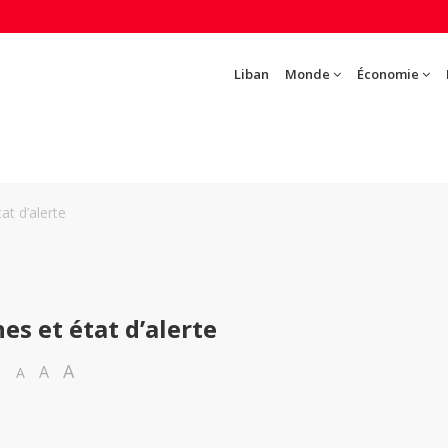
Liban
Monde
Économie
at d’alerte
es et état d’alerte
A
A
A