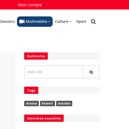
Mon compte
Dossiers
Multimédia
Culture
Sport
Recherche
Tags
drones
Koweït
missiles
Dernières nouvelles