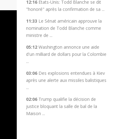
12:16
Etats-Unis: Todd Blanche se dit
"honoré" après la confirmation de sa ...
11:33
Le Sénat américain approuve la
nomination de Todd Blanche comme
ministre de ...
05:12
Washington annonce une aide
d'un milliard de dollars pour la Colombie
...
03:06
Des explosions entendues à Kiev
après une alerte aux missiles balistiques
...
02:06
Trump qualifie la décision de
justice bloquant la salle de bal de la
Maison ...