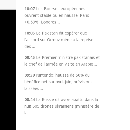
10:07
Les Bourses européennes
ouvrent stable ou en hausse: Paris
+0,59%, Londres ...
10:05
Le Pakistan dit espérer que
l'accord sur Ormuz mène à la reprise
des ...
09:45
Le Premier ministre pakistanais et
le chef de l'armée en visite en Arabie ...
09:39
Nintendo: hausse de 50% du
bénéfice net sur avril-juin, prévisions
laissées ...
08:44
La Russie dit avoir abattu dans la
nuit 605 drones ukrainiens (ministère de
la ...