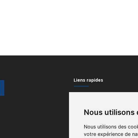
Liens rapides
Mon compte
Nous utilisons
Contactez-nous
Qui sommes nous?
Nous utilisons des cook
votre expérience de na
Recrutement