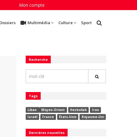
Mon compte
Dossiers
Multimédia
Culture
Sport
Recherche
Tags
Liban
Moyen-Orient
Hezbollah
Iran
Israël
France
États-Unis
Royaume-Uni
Dernières nouvelles