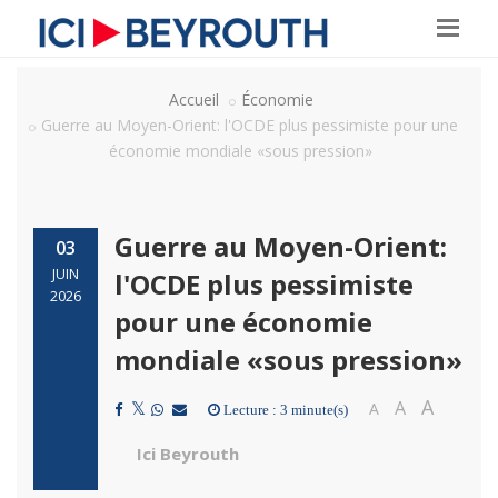
Accueil
Économie
Guerre au Moyen-Orient: l'OCDE plus pessimiste pour une
économie mondiale «sous pression»
Guerre au Moyen-Orient:
03
JUIN
l'OCDE plus pessimiste
2026
pour une économie
mondiale «sous pression»
A
A
A
Lecture : 3 minute(s)
Ici Beyrouth