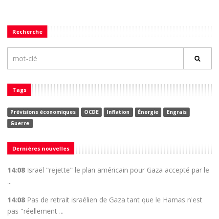
Recherche
Tags
Prévisions économiques
OCDE
Inflation
Énergie
Engrais
Guerre
Dernières nouvelles
14:08
Israël "rejette" le plan américain pour Gaza accepté par le
...
14:08
Pas de retrait israélien de Gaza tant que le Hamas n'est
pas "réellement ...