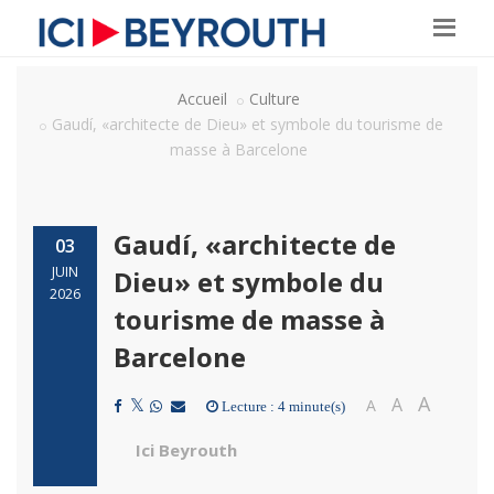
Accueil
Culture
Gaudí, «architecte de Dieu» et symbole du tourisme de
masse à Barcelone
Gaudí, «architecte de
03
JUIN
Dieu» et symbole du
2026
tourisme de masse à
Barcelone
A
A
A
Lecture : 4 minute(s)
Ici Beyrouth