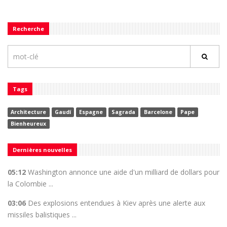
Recherche
Tags
Architecture
Gaudí
Espagne
Sagrada
Barcelone
Pape
Bienheureux
Dernières nouvelles
05:12
Washington annonce une aide d'un milliard de dollars pour
la Colombie ...
03:06
Des explosions entendues à Kiev après une alerte aux
missiles balistiques ...