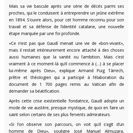
Mais sa vie bascule après une série de décès parmi ses
proches, qui le conduisent à entreprendre un jeûne extrême
en 1894. S’ouvre alors, pour cet homme reconnu pour son
travail et sa défense de l’identité catalane, une nouvelle
étape marquée par une foi profonde.
«Ce n’est pas que Gaudí menait une vie de «bon-vivant»,
mais il restait intérieurement encore attaché à des choses
aussi humaines que la vanité ou l’ambition. Mais c’est
vraiment à ce moment-là qu’il commence à (…) à se placer
lui-même après Dieu», explique Armand Puig Tàrrech,
prêtre et théologien qui a participé à l’élaboration du
document de 1 700 pages remis au Vatican afin de
demander sa béatification.
Après cette crise existentielle fondatrice, Gaudí adopte un
mode de vie austère, presque mystique, de quoi en faire un
saint selon certains de ses plus fervents admirateurs.
«Si l’on observe son parcours, on voit qu’il s’agit d’un
homme de Dieu», souligne José Manuel Almuzara,