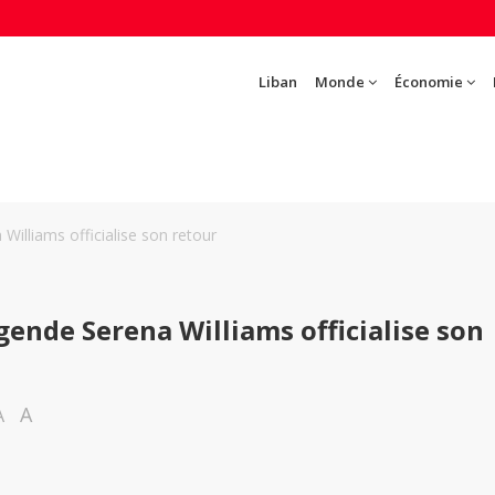
Liban
Monde
Économie
 Williams officialise son retour
égende Serena Williams officialise son
A
A