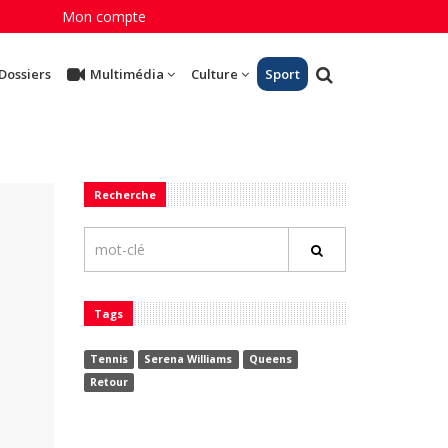
Mon compte
Dossiers
Multimédia
Culture
Sport
Recherche
Tags
Tennis
Serena Williams
Queens
Retour