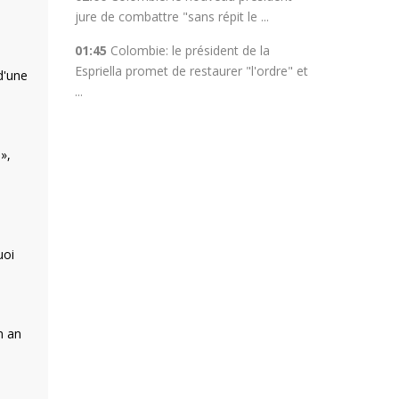
jure de combattre "sans répit le ...
01:45
Colombie: le président de la
Espriella promet de restaurer "l'ordre" et
d'une
...
»,
uoi
n an