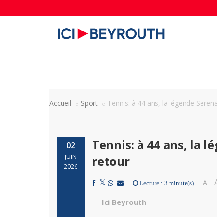
Accueil
Sport
Tennis: à 44 ans, la légende Serena
Tennis: à 44 ans, la l
02
JUIN
retour
2026
A
Lecture : 3 minute(s)
Ici Beyrouth