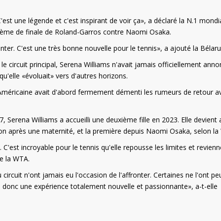
C'est une légende et c'est inspirant de voir ça», a déclaré la N.1 mondi
itième de finale de Roland-Garros contre Naomi Osaka.
onter. C'est une très bonne nouvelle pour le tennis», a ajouté la Bélar
le circuit principal, Serena Williams n'avait jamais officiellement ann
u'elle «évoluait» vers d'autres horizons.
 l'Américaine avait d'abord fermement démenti les rumeurs de retour a
Serena Williams a accueilli une deuxième fille en 2023. Elle devient a
ion après une maternité, et la première depuis Naomi Osaka, selon la
 C'est incroyable pour le tennis qu'elle repousse les limites et revienn
e la WTA.
rcuit n'ont jamais eu l'occasion de l'affronter. Certaines ne l'ont pe
a donc une expérience totalement nouvelle et passionnante», a-t-elle