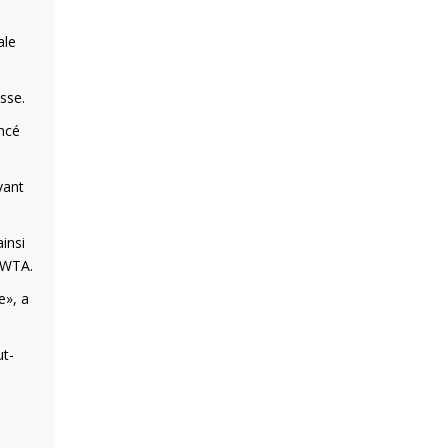
ale
usse.
oncé
vant
insi
 WTA.
e», a
ut-