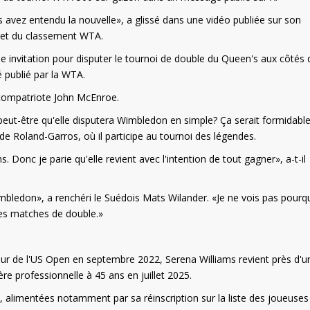
s avez entendu la nouvelle», a glissé dans une vidéo publiée sur son
met du classement WTA.
e invitation pour disputer le tournoi de double du Queen's aux côtés 
 publié par la WTA.
 compatriote John McEnroe.
 peut-être qu'elle disputera Wimbledon en simple? Ça serait formidable
e Roland-Garros, où il participe au tournoi des légendes.
s. Donc je parie qu'elle revient avec l'intention de tout gagner», a-t-il
Wimbledon», a renchéri le Suédois Mats Wilander. «Je ne vois pas pourq
des matches de double.»
tour de l'US Open en septembre 2022, Serena Williams revient près d'u
ère professionnelle à 45 ans en juillet 2025.
, alimentées notamment par sa réinscription sur la liste des joueuses