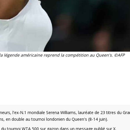
, la légende américaine reprend la compétition au Queen's. ©AFP
rumeurs, l'ex-N.1 mondiale Serena Williams, lauréate de 23 titres du Gr
ans, en double au tournoi londonien du Queen's (8-14 juin).
urs du tournoi WTA 500 sur gazon dans un message publié sur X.