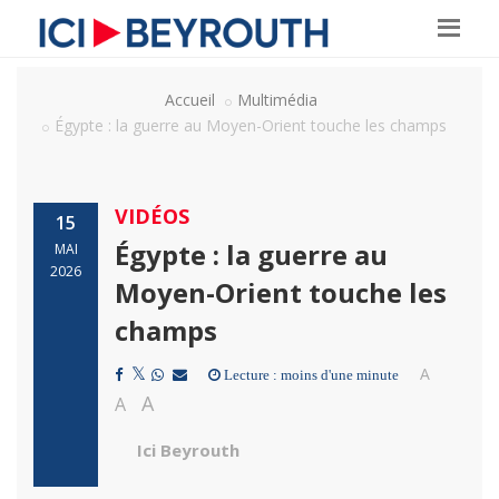
Accueil
Multimédia
Égypte : la guerre au Moyen-Orient touche les champs
VIDÉOS
15
Égypte : la guerre au
MAI
2026
Moyen-Orient touche les
champs
A
Lecture : moins d'une minute
A
A
Ici Beyrouth