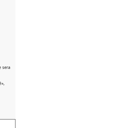
e sera
é»,