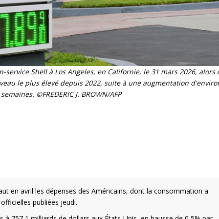
n-service Shell à Los Angeles, en Californie, le 31 mars 2026, alors 
niveau le plus élevé depuis 2022, suite à une augmentation d'envir
s semaines. ©FREDERIC J. BROWN/AFP
haut en avril les dépenses des Américains, dont la consommation a
fficielles publiées jeudi.
es à 757,1 milliards de dollars aux États-Unis, en hausse de 0,5% par