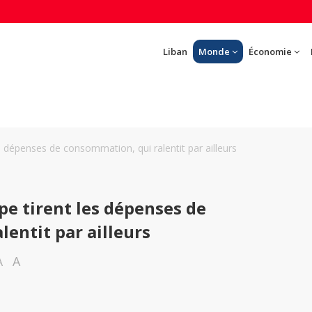
Liban
Monde
Économie
es dépenses de consommation, qui ralentit par ailleurs
mpe tirent les dépenses de
entit par ailleurs
A
A