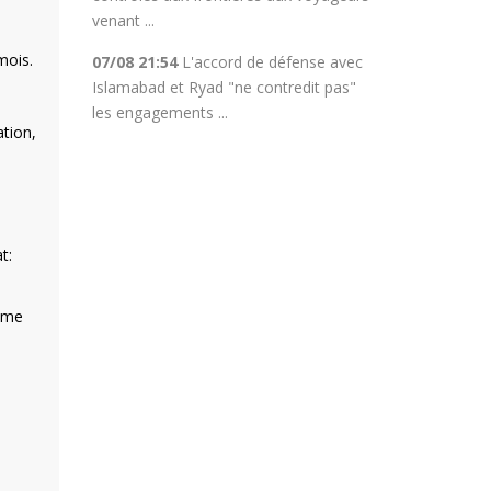
venant ...
mois.
07/08 21:54
L'accord de défense avec
Islamabad et Ryad "ne contredit pas"
les engagements ...
ation,
t:
time