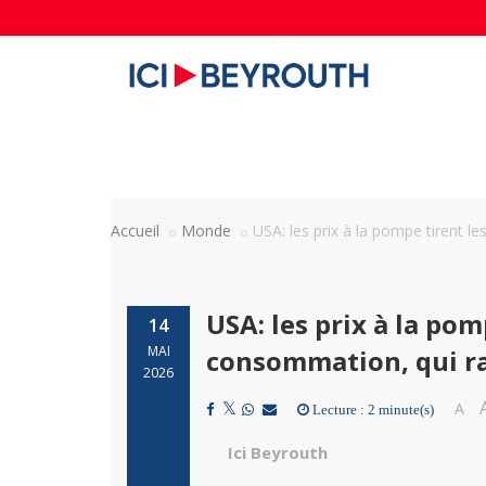
Accueil
Monde
USA: les prix à la pompe tirent l
USA: les prix à la po
14
MAI
consommation, qui ral
2026
A
Lecture : 2 minute(s)
Ici Beyrouth