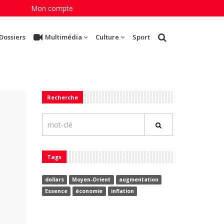
Mon compte
Dossiers
Multimédia
Culture
Sport
Recherche
Tags
dollars
Moyen-Orient
augmentation
Essence
économie
inflation