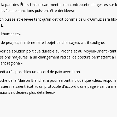
 de la part des États-Unis notamment qu'en contrepartie de gestes sur l
s levées de sanctions puissent être décidées».
ion puisse être levée tant qu'un détroit comme celui d'Ormuz sera blo
TL.
 l'humanité».
t de péages, ni même faire l'objet de chantage», a-t-il souligné.
 avoir de solution politique durable au Proche et au Moyen-Orient «tan
essions majeures, à un changement radical de posture permettant à l'
ent régional».
i «très possible» un accord de paix avec l'Iran.
proche de la Maison Blanche, a pour sa part indiqué que «deux respons
sier» faisaient état «d'un protocole d'accord d'une page visant à me
ations nucléaires plus détaillées».