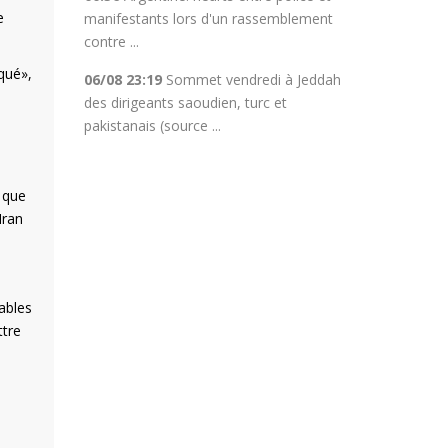
e
manifestants lors d'un rassemblement
contre ...
qué»,
06/08 23:19
Sommet vendredi à Jeddah
des dirigeants saoudien, turc et
pakistanais (source ...
t que
Iran
ables
ttre