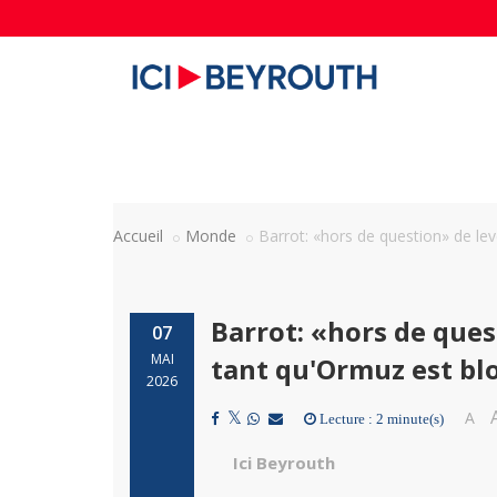
Accueil
Monde
Barrot: «hors de question» de le
Barrot: «hors de ques
07
MAI
tant qu'Ormuz est bl
2026
A
Lecture : 2 minute(s)
Ici Beyrouth