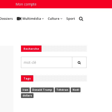
Mon compte
Dossiers
Multimédia
Culture
Sport
Recherche
Tags
Iran
Donald Trump
Téhéran
Noël
dollars