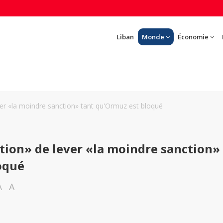
Liban
Monde
Économie
ver «la moindre sanction» tant qu'Ormuz est bloqué
tion» de lever «la moindre sanction»
oqué
A
A