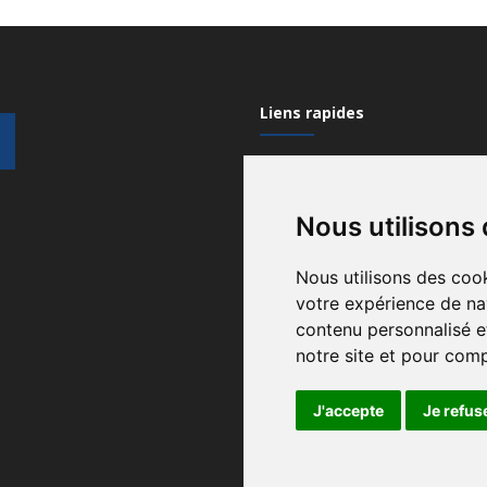
Liens rapides
Mon compte
Nous utilisons
Contactez-nous
Qui sommes nous?
Nous utilisons des cook
votre expérience de na
Recrutement
contenu personnalisé et
Gérez vos cookies
notre site et pour com
Conditions générales
J'accepte
Je refus