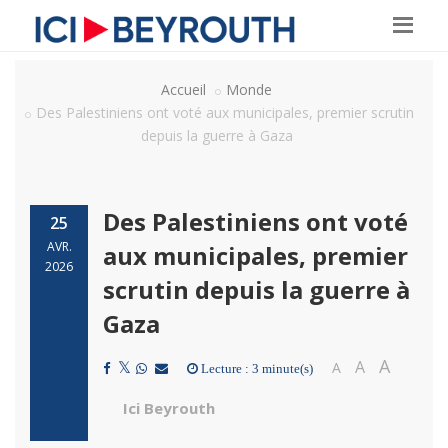
Accueil
Monde
Des Palestiniens ont voté aux municipales, premier scrutin
depuis la guerre à Gaza
Des Palestiniens ont voté
25
AVR.
aux municipales, premier
2026
scrutin depuis la guerre à
Gaza
A
A
A
Lecture : 3 minute(s)
Ici Beyrouth