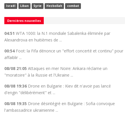
Israël
Liban
Syrie
Hezbollah
combat
Dernières nouvelles
04:51
WTA 1000: la N.1 mondiale Sabalenka éliminée par
Alexandrova en huitièmes de ...
00:54
Foot: la Fifa dénonce un "effort concerté et continu" pour
affaiblir ...
08/08 21:05
Attaques en mer Noire: Ankara réclame un
"moratoire" à la Russie et l'Ukraine ...
08/08 19:36
Drone en Bulgarie : Kiev dit n'avoir pas lancé
d'engin "délibérément" et ...
08/08 19:35
Drone désintégré en Bulgarie : Sofia convoque
l'ambassadrice ukrainienne ...