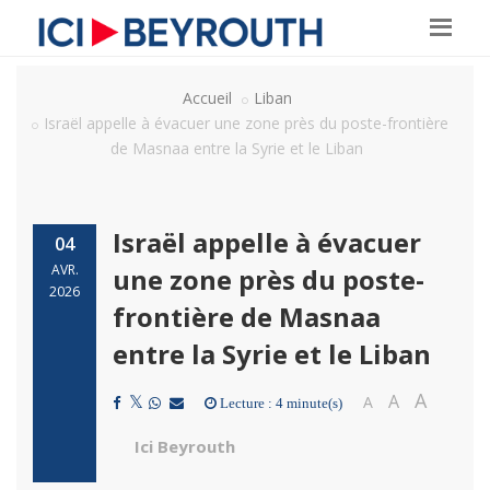
Accueil
Liban
Israël appelle à évacuer une zone près du poste-frontière
de Masnaa entre la Syrie et le Liban
Israël appelle à évacuer
04
AVR.
une zone près du poste-
2026
frontière de Masnaa
entre la Syrie et le Liban
A
A
A
Lecture : 4 minute(s)
Ici Beyrouth