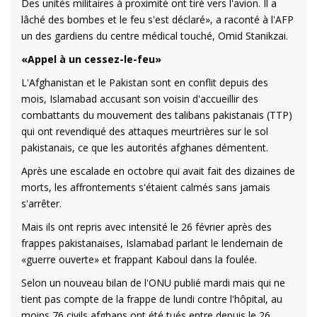
Des unités militaires à proximité ont tiré vers l'avion. Il a
lâché des bombes et le feu s'est déclaré», a raconté à l'AFP
un des gardiens du centre médical touché, Omid Stanikzai.
«Appel à un cessez-le-feu»
L'Afghanistan et le Pakistan sont en conflit depuis des
mois, Islamabad accusant son voisin d'accueillir des
combattants du mouvement des talibans pakistanais (TTP)
qui ont revendiqué des attaques meurtrières sur le sol
pakistanais, ce que les autorités afghanes démentent.
Après une escalade en octobre qui avait fait des dizaines de
morts, les affrontements s'étaient calmés sans jamais
s'arrêter.
Mais ils ont repris avec intensité le 26 février après des
frappes pakistanaises, Islamabad parlant le lendemain de
«guerre ouverte» et frappant Kaboul dans la foulée.
Selon un nouveau bilan de l'ONU publié mardi mais qui ne
tient pas compte de la frappe de lundi contre l'hôpital, au
moins 76 civils afghans ont été tués entre depuis le 26