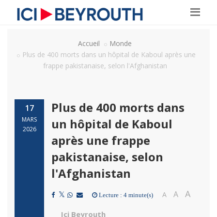
Accueil
Monde
Plus de 400 morts dans un hôpital de Kaboul après une
frappe pakistanaise, selon l'Afghanistan
Plus de 400 morts dans
17
MARS
un hôpital de Kaboul
2026
après une frappe
pakistanaise, selon
l'Afghanistan
A
A
A
Lecture : 4 minute(s)
Ici Beyrouth