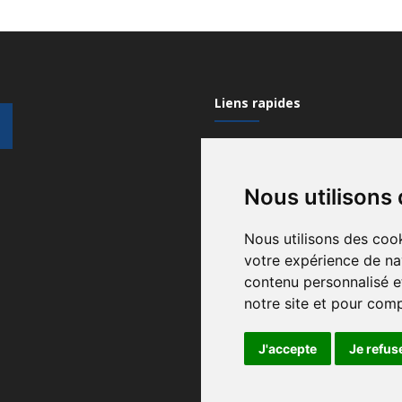
Liens rapides
Mon compte
Nous utilisons
Contactez-nous
Qui sommes nous?
Nous utilisons des cook
votre expérience de na
Recrutement
contenu personnalisé et
Gérez vos cookies
notre site et pour com
Conditions générales
J'accepte
Je refus