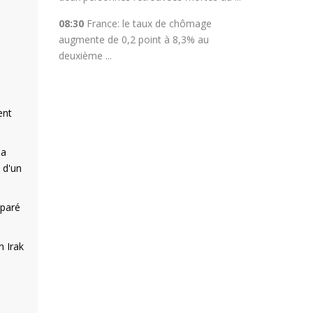
08:30
France: le taux de chômage
augmente de 0,2 point à 8,3% au
deuxième ...
ent
la
 d'un
mparé
n Irak