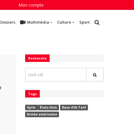
Mon compte
Dossiers
Multimédia
Culture
Sport
Recherche
f
Tags
Syrie
États-Unis
Base d'Al-Tanf
Armée américaine