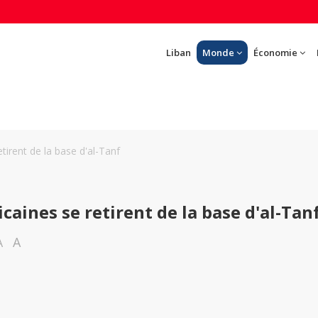
Liban
Monde
Économie
etirent de la base d'al-Tanf
icaines se retirent de la base d'al-Tan
A
A