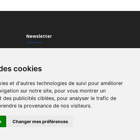
Newsletter
Inscrivez-vous à notre Newsletter
 des cookies
ies et d'autres technologies de suivi pour améliorer
vigation sur notre site, pour vous montrer un
 des publicités ciblées, pour analyser le trafic de
prendre la provenance de nos visiteurs.
e
Changer mes préférences