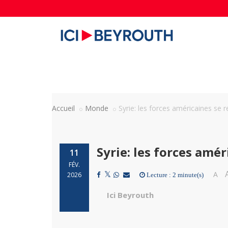
Accueil
Monde
Syrie: les forces américaines se r
Syrie: les forces amér
11
FÉV.
A
2026
Lecture : 2 minute(s)
Ici Beyrouth