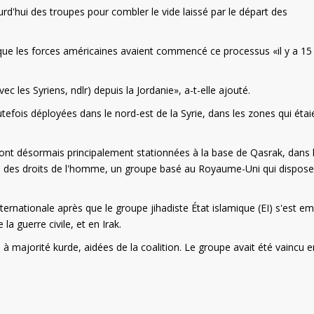
rd'hui des troupes pour combler le vide laissé par le départ des
 que les forces américaines avaient commencé ce processus «il y a 15
 les Syriens, ndlr) depuis la Jordanie», a-t-elle ajouté.
utefois déployées dans le nord-est de la Syrie, dans les zones qui étai
 sont désormais principalement stationnées à la base de Qasrak, dans 
ien des droits de l'homme, un groupe basé au Royaume-Uni qui dispose
ternationale après que le groupe jihadiste État islamique (EI) s'est e
la guerre civile, et en Irak.
s à majorité kurde, aidées de la coalition. Le groupe avait été vaincu e