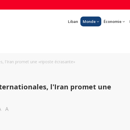
Liban
Monde
Économie
s, l'Iran promet une «riposte écrasante»
ternationales, l'Iran promet une
A
A