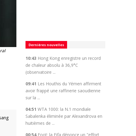
Dernières nouvelles
ral
10:43
Hong Kong enregistre un record
de chaleur absolu à 36,9°C
(observatoire ...
09:41
Les Houthis du Yémen affirment
avoir frappé une raffinerie saoudienne
sur la ...
04:51
WTA 1000: la N.1 mondiale
Sabalenka éliminée par Alexandrova en
 sang
huitièmes de ...
00:54
Foot: la Fifa dénonce un "effort