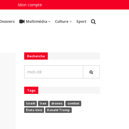
Mon compte
Dossiers
Multimédia
Culture
Sport
Recherche
Tags
Israël
Iran
drones
combat
États-Unis
Donald Trump