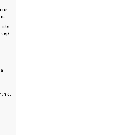
ique
rnal.
liste
t déjà
la
ran et