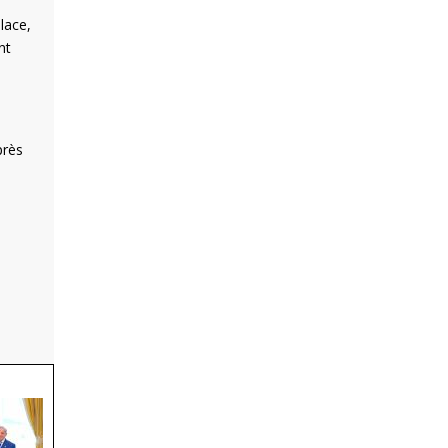
lace,
nt
près