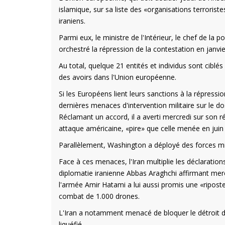
islamique, sur sa liste des «organisations terroris
iraniens.
Parmi eux, le ministre de l'Intérieur, le chef de la p
orchestré la répression de la contestation en janvier,
Au total, quelque 21 entités et individus sont ciblés
des avoirs dans l'Union européenne.
Si les Européens lient leurs sanctions à la répressi
dernières menaces d'intervention militaire sur le dos
Réclamant un accord, il a averti mercredi sur son 
attaque américaine, «pire» que celle menée en juin d
Parallèlement, Washington a déployé des forces mil
Face à ces menaces, l'Iran multiplie les déclarations
diplomatie iranienne Abbas Araghchi affirmant mercr
l'armée Amir Hatami a lui aussi promis une «ripost
combat de 1.000 drones.
L'Iran a notamment menacé de bloquer le détroit d
liquéfié.