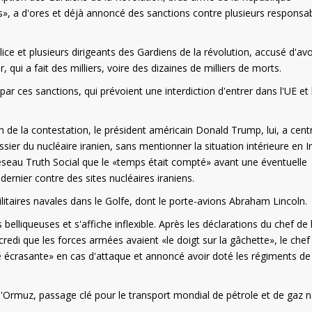
tes», a d'ores et déjà annoncé des sanctions contre plusieurs responsa
olice et plusieurs dirigeants des Gardiens de la révolution, accusé d'avo
 qui a fait des milliers, voire des dizaines de milliers de morts.
 par ces sanctions, qui prévoient une interdiction d'entrer dans l'UE et 
on de la contestation, le président américain Donald Trump, lui, a cent
sier du nucléaire iranien, sans mentionner la situation intérieure en I
réseau Truth Social que le «temps était compté» avant une éventuelle
ernier contre des sites nucléaires iraniens.
itaires navales dans le Golfe, dont le porte-avions Abraham Lincoln.
 belliqueuses et s'affiche inflexible. Après les déclarations du chef de 
edi que les forces armées avaient «le doigt sur la gâchette», le chef
e écrasante» en cas d'attaque et annoncé avoir doté les régiments de
'Ormuz, passage clé pour le transport mondial de pétrole et de gaz n