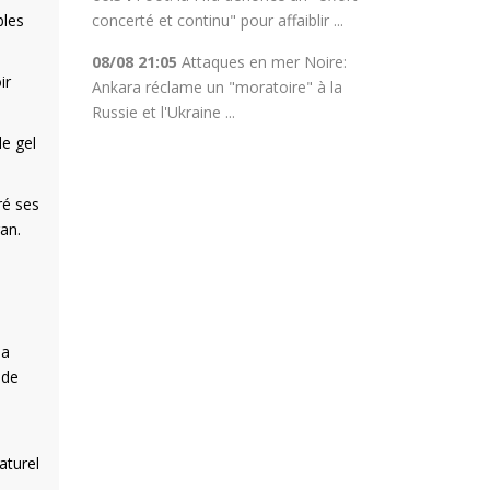
bles
concerté et continu" pour affaiblir ...
08/08 21:05
Attaques en mer Noire:
ir
Ankara réclame un "moratoire" à la
Russie et l'Ukraine ...
le gel
ré ses
ran.
la
 de
aturel