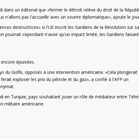
 dans un éditorial que «fermer le détroit relève du droit de la Républ
s n'allons pas l'accueillir avec un sourire diplomatique», ajoute le jou
es destructrices» si l'UE inscrit les Gardiens de la Révolution sur sa 
on pourrait cependant n'avoir qu'un impact limité, les Gardiens faisan
 encore épuisées.
s du Golfe, opposés à une intervention américaine. «Cela plongerait 
ferait exploser les prix du pétrole et du gaz», a confié à l'AFP un
onymat.
edi en Turquie, pays souhaitant jouer un rôle de médiateur entre Téhé
 militaire américaine.