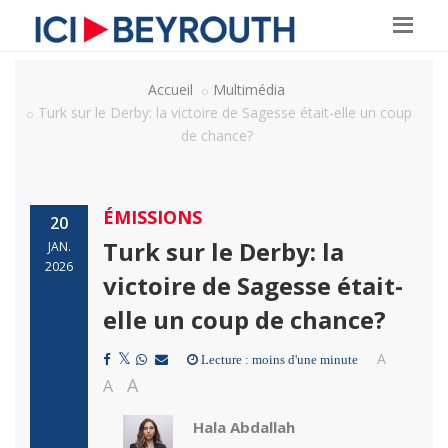
Accueil
Multimédia
Turk sur le Derby: la victoire de Sagesse était-elle un coup
de chance?
ÉMISSIONS
20
Turk sur le Derby: la
JAN.
2026
victoire de Sagesse était-
elle un coup de chance?
A
Lecture : moins d'une minute
A
A
Hala Abdallah