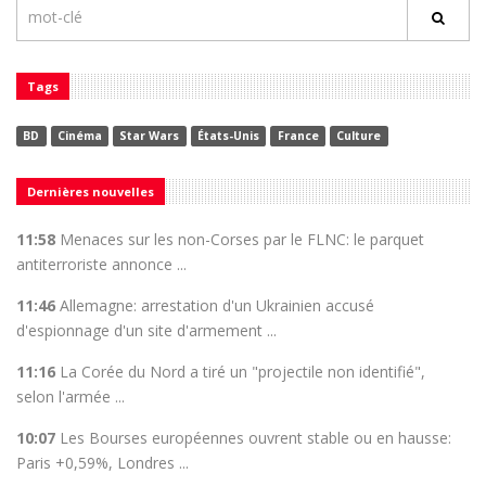
Tags
BD
Cinéma
Star Wars
États-Unis
France
Culture
Dernières nouvelles
11:58
Menaces sur les non-Corses par le FLNC: le parquet
antiterroriste annonce ...
11:46
Allemagne: arrestation d'un Ukrainien accusé
d'espionnage d'un site d'armement ...
11:16
La Corée du Nord a tiré un "projectile non identifié",
selon l'armée ...
10:07
Les Bourses européennes ouvrent stable ou en hausse:
Paris +0,59%, Londres ...