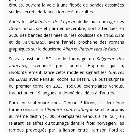
émules, ouvrant la voie à une flopée de bandes dessinées
sur les secrets de fabrication de films cultes.
Après les
Mâchoires de la peur
dédié au tournage des
Dents de la mer
et paru en décembre, sont attendues en
2026 des bandes dessinées sur les coulisses de
L'Exorciste
et de
Terminator,
avant l'année prochaine des romans
graphiques sur le deuxième
Alien
et
Retour vers le futur
.
Suivra aussi une BD sur le tournage du
Seigneur des
anneaux
, scénarisé par Laurent Hopman qui a,
involontairement, lancé cette mode en signant les
Guerres
de Lucas
avec Renaud Roche au dessin. Le buzz-surprise
du premier tome en 2023, 165.000 exemplaires vendus,
traduction en 19 langues, a donné des idées à d'autres.
Paru en septembre chez Deman Editions, le deuxième
tome consacré à
L'Empire contre-attaque
semble promis
au même destin (75.000 exemplaires vendus à ce jour) en
relatant les affres du tournage dans le froid norvégien, les
remous provoqués par la liaison entre Harrison Ford et