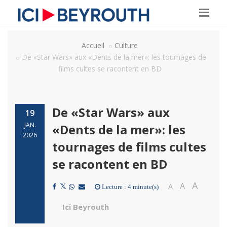
Accueil
Culture
De «Star Wars» aux «Dents de la mer»: les tournages de
films cultes se racontent en BD
De «Star Wars» aux
19
JAN.
«Dents de la mer»: les
2026
tournages de films cultes
se racontent en BD
A
A
A
Lecture : 4 minute(s)
Ici Beyrouth