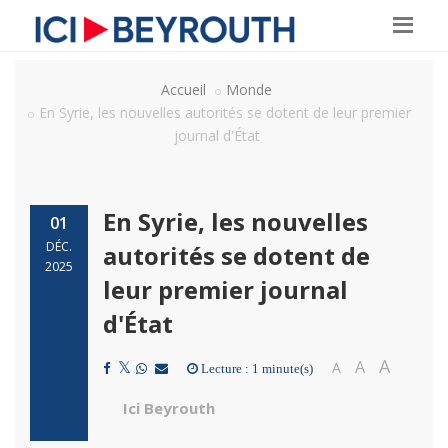
Accueil
Monde
En Syrie, les nouvelles autorités se dotent de leur premier
journal d'État
En Syrie, les nouvelles
01
DÉC.
autorités se dotent de
2025
leur premier journal
d'État
A
A
A
Lecture : 1 minute(s)
Ici Beyrouth