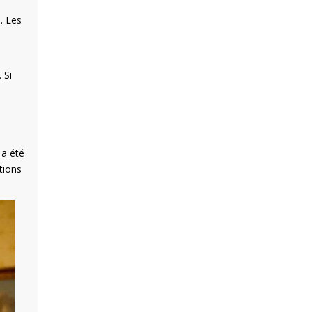
. Les
 Si
 a été
tions