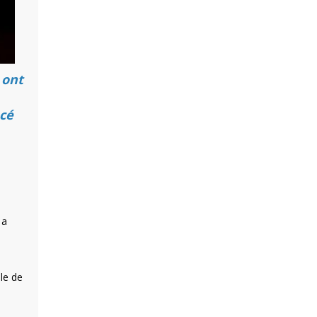
 ont
ncé
 a
ule de