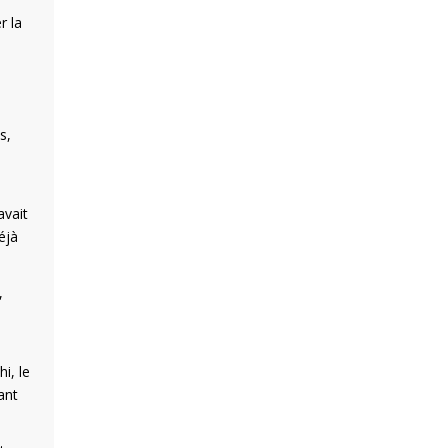
r la
s,
avait
éjà
,
i, le
ant