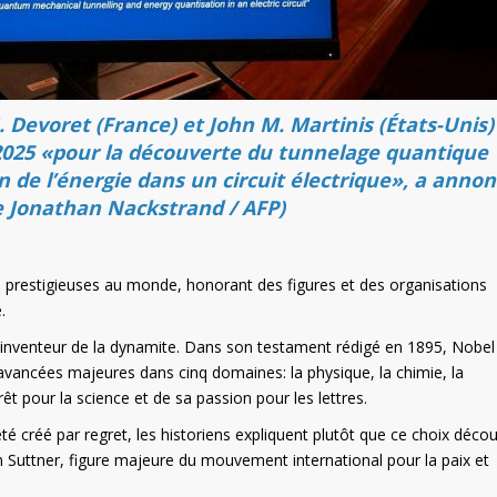
 Devoret (France) et John M. Martinis (États-Unis)
2025 «pour la découverte du tunnelage quantique
n de l’énergie dans un circuit électrique», a anno
de Jonathan Nackstrand / AFP)
us prestigieuses au monde, honorant des figures et des organisations
.
l, inventeur de la dynamite. Dans son testament rédigé en 1895, Nobel
vancées majeures dans cinq domaines: la physique, la chimie, la
érêt pour la science et de sa passion pour les lettres.
été créé par regret, les historiens expliquent plutôt que ce choix déco
n Suttner, figure majeure du mouvement international pour la paix et