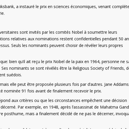
Riksbank, a instauré le prix en sciences économiques, venant compléte
ie.
ersitaires sont invités par les comités Nobel à soumettre leurs
tions relatives aux nominations restent confidentielles pendant 50 an
cessus. Seuls les nominants peuvent choisir de révéler leurs propres
e: bien qu’il ait reçu le prix Nobel de la paix en 1964, personne ne s
. Ses nominants se sont révélés être la Religious Society of Friends, d
ent suédois.
s elle peut être proposée plusieurs fois par d’autres. Jane Addams
été nominée 91 fois avant de finalement recevoir le prix.
épond aux critères ou que les circonstances empêchent une décision
re décerné. Par exemple, en 1948, après l’assassinat de Mahatma Gandh
titre posthume, mais a finalement décidé de ne pas le décerner, invoqu