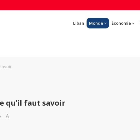
Liban
Monde
Économie
 savoir
e qu’il faut savoir
A
A