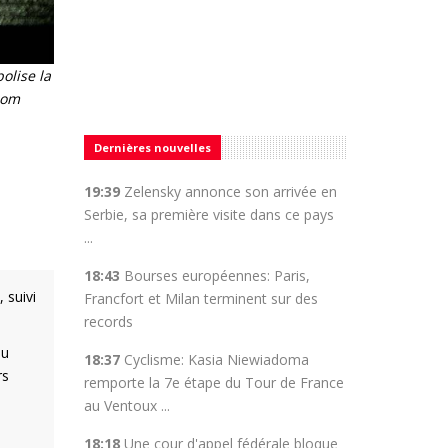
olise la
com
Dernières nouvelles
19:39
Zelensky annonce son arrivée en
Serbie, sa première visite dans ce pays
...
18:43
Bourses européennes: Paris,
 suivi
Francfort et Milan terminent sur des
records
du
18:37
Cyclisme: Kasia Niewiadoma
rs
remporte la 7e étape du Tour de France
au Ventoux ...
18:18
Une cour d'appel fédérale bloque