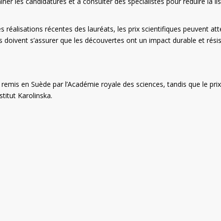
er les candidatures et à consulter des spécialistes pour réduire la li
 réalisations récentes des lauréats, les prix scientifiques peuvent at
es doivent s’assurer que les découvertes ont un impact durable et rési
 remis en Suède par l’Académie royale des sciences, tandis que le pri
titut Karolinska.