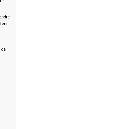
ste
tendre
stent
x de