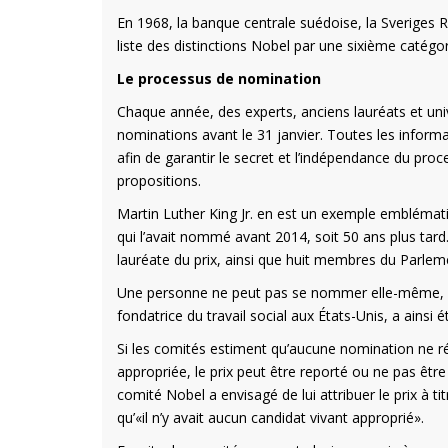
En 1968, la banque centrale suédoise, la Sveriges 
liste des distinctions Nobel par une sixième catégor
Le processus de nomination
Chaque année, des experts, anciens lauréats et univ
nominations avant le 31 janvier. Toutes les informa
afin de garantir le secret et l’indépendance du pro
propositions.
Martin Luther King Jr. en est un exemple emblématiqu
qui l’avait nommé avant 2014, soit 50 ans plus tard
lauréate du prix, ainsi que huit membres du Parlem
Une personne ne peut pas se nommer elle-même, mai
fondatrice du travail social aux États-Unis, a ainsi 
Si les comités estiment qu’aucune nomination ne r
appropriée, le prix peut être reporté ou ne pas êt
comité Nobel a envisagé de lui attribuer le prix à 
qu’«il n’y avait aucun candidat vivant approprié».