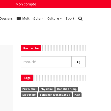
Mon compte
Dossiers
Multimédia
Culture
Sport
Recherche
Tags
Prix Nobel
Physique
Donald Trump
Médecine
Benjamin Netanyahou
Paix