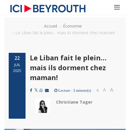
Accueil
Économie
Le Liban fait le plein… mais ils dorment chez maman!
Le Liban fait le plein…
22
JUIL
mais ils dorment chez
2025
maman!
A
A
A
Lecture : 3 minute(s)
Christiane Tager