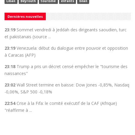
Liban
Beyrouth
tourisme
enfants
bilan
Dernières nouvelles
23:19
Sommet vendredi à Jeddah des dirigeants saoudien, turc
et pakistanais (source ...
23:19
Venezuela: début du dialogue entre pouvoir et opposition
à Caracas (AFP)
23:18
Trump a pris un décret censé empêcher le "tourisme des
naissances"
23:02
Wall Street termine en baisse: Dow Jones -0,85%, Nasdaq
-0,06%, S&P 500 -0,18%
22:54
Crise à la Fifa: le comité exécutif de la CAF (Afrique)
"réaffirme à ...